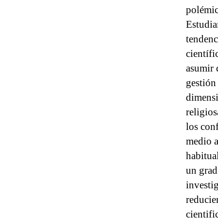
polémic
Estudia
tendenc
científ
asumir 
gestión
dimensio
religio
los con
medio a
habitual
un grad
investi
reducie
cientif