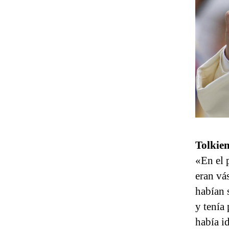
Tolkie
«En el 
eran vá
habían 
y tenía
había i