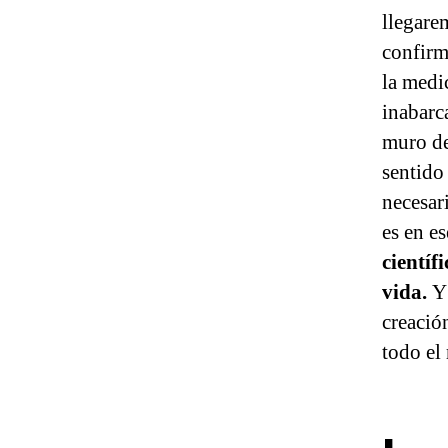
llegare
confirm
la medi
inabarca
muro de
sentido
necesar
es en e
científ
vida.
Y
creación
todo el 