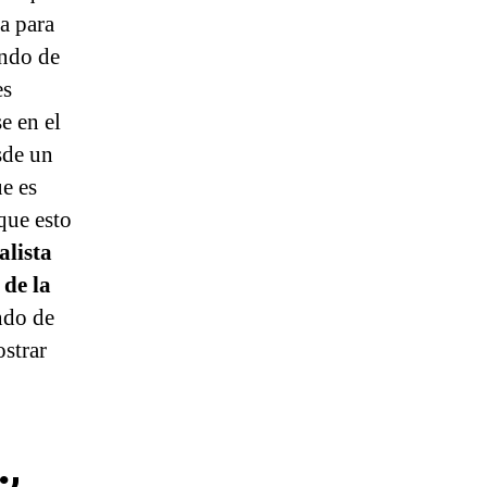
a para
undo de
es
e en el
sde un
ue es
que esto
alista
 de la
ndo de
ostrar