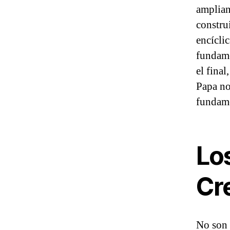
amplian
constru
encíclic
fundame
el final
Papa nos
fundame
Lo
Cr
No son 