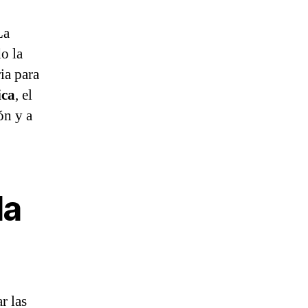
La
do la
ia para
ica
, el
ón y a
la
r las