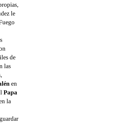
propias,
udez le
 Fuego
s
con
iles de
n las
,
salén
en
El
Papa
en la
 guardar