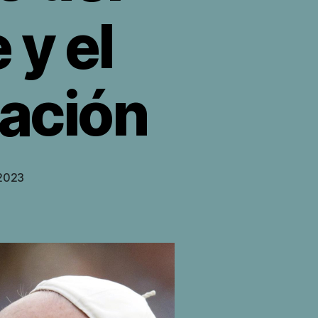
y el
eación
 2023