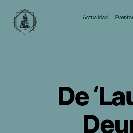
Actualidad
Eventos
Catedra
Laudato
Si
De ‘La
Deum