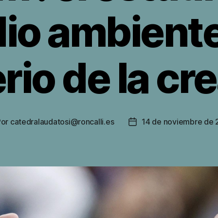
io ambiente 
rio de la cr
Por
catedralaudatosi@roncalli.es
14 de noviembre de
or
Fecha
de
la
rada
entrada