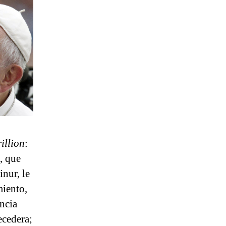
illion
:
, que
nur, le
miento,
ncia
ecedera;