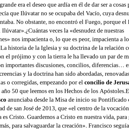
rande era el deseo que ardía en él de dar ser a cosas 
recía que Ilúvatar no se ocupaba del Vacío, cuya desn
ntaba. No obstante, no encontró el Fuego, porque el
n Ilúvatar».¿Cuántas veces la «desnudez de nuestras
nes» nos impacienta o, lo que es peor, impacienta a lo
a historia de la Iglesia y su doctrina de la relación 
n el prójimo y con la tierra le ha llevado un par de m
on importantes discusiones, concilios, diferencias… e
 creencias y la doctrina han sido abordadas, renovadas
as o corregidas, empezando por el
concilio de Jeru
l año 50 que leemos en los Hechos de los Apóstoles.
sco
anunciaba desde la Misa de inicio su Pontificado 
dad de san José de 2013, que «el centro de la vocación
na es Cristo. Guardemos a Cristo en nuestra vida, para
emás, para salvaguardar la creación». Francisco seguía