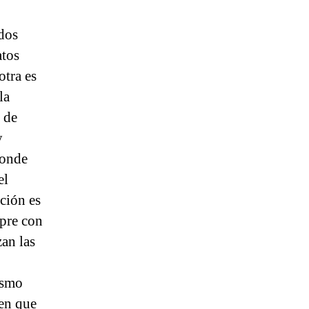
dos
atos
otra es
la
o de
y
donde
el
ción es
mpre con
an las
ismo
 en que