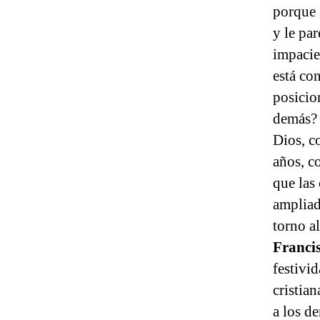
porque g
y le pa
impacie
está co
posicio
demás? L
Dios, co
años, c
que las
ampliad
torno a
Franci
festivi
cristia
a los d