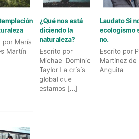
templación
¿Qué nos está
Laudato Si n
turaleza
diciendo la
ecologismo s
naturaleza?
no.
o por María
s Martín
Escrito por
Escrito por 
Michael Dominic
Martínez de
Taylor La crisis
Anguita
global que
estamos […]