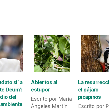
dato si’ a
Abiertos al
La resurrecc
te Deum’:
estupor
el pájaro
udio del
picapinos
Escrito por María
 ambiente
Ángeles Martín
Escrito por 