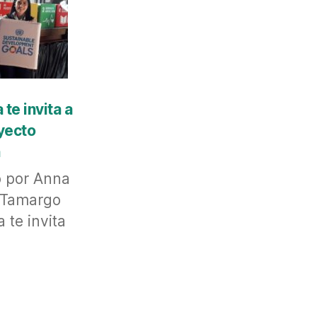
 te invita a
yecto
n
o por Anna
 Tamargo
 te invita