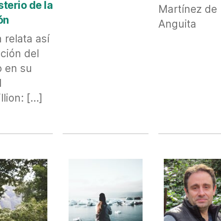
sterio de la
Martínez de
ón
Anguita
 relata así
ación del
 en su
l
llion: […]