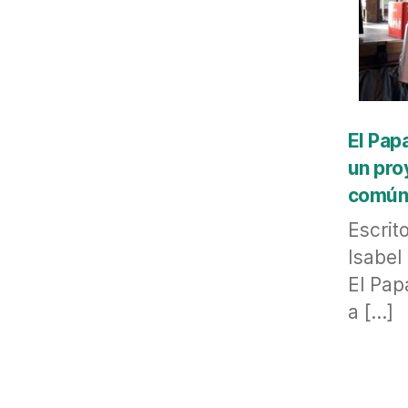
El Papa
un pro
comú
Escrit
Isabel
El Papa
a […]