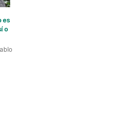
o es
í o
Pablo