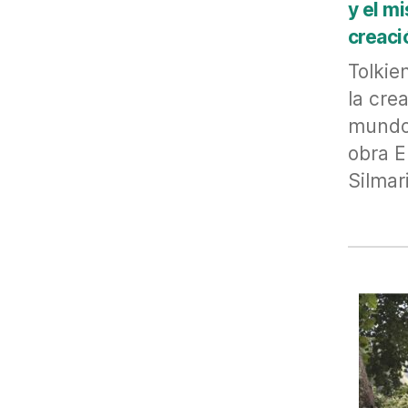
y el mi
creaci
Tolkien
la cre
mundo
obra E
Silmari