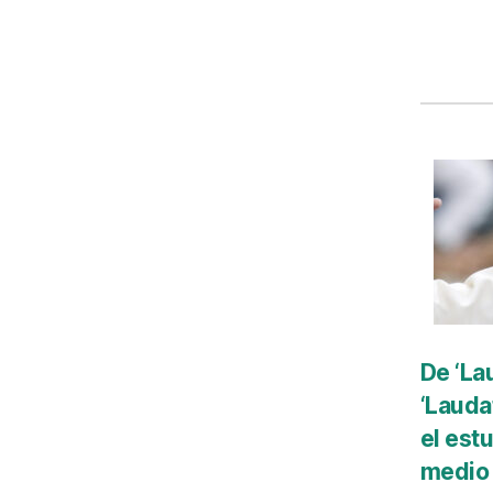
De ‘Lau
‘Lauda
el est
medio