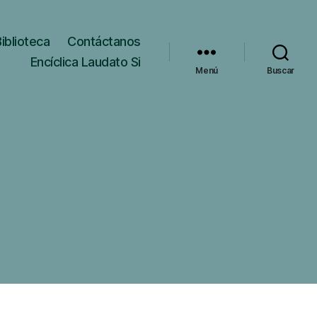
Biblioteca
Contáctanos
Encíclica Laudato Si
Menú
Buscar