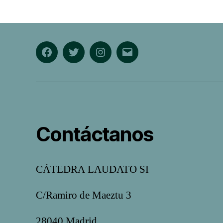
Facebook
Twitter
Instagram
Correo
electrónico
Contáctanos
CÁTEDRA LAUDATO SI
C/Ramiro de Maeztu 3
28040 Madrid