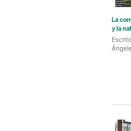
La con
y la na
Escrit
Ángele